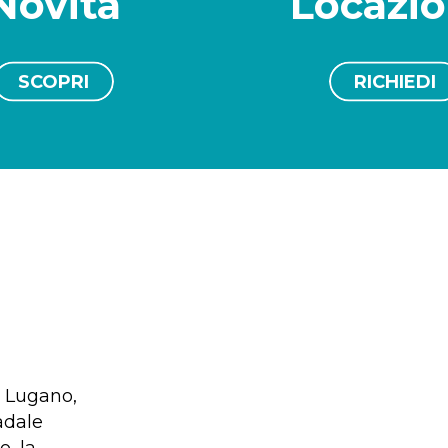
Novità
Locazi
SCOPRI
RICHIEDI
i Lugano,
adale