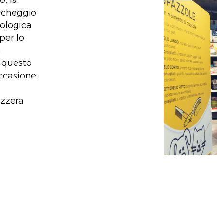
, la
archeggio
eologica
per lo
i
 questo
ccasione
izzera